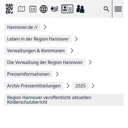
Seite
als
E-
Suche
Mail
versenden
Auf
Hannover.de
//
Facebook
teilen
Auf
Leben in der Region Hannover
X
teilen
Verwaltungen & Kommunen
Seitenlink
Kopieren
Die Verwaltung der Region Hannover
Seite
Drucken
Presseinformationen
Archiv Pressemitteilungen
2025
Region Hannover veröffentlicht aktuellen
Kinderschutzbericht