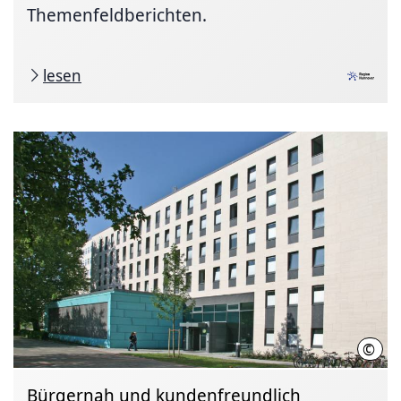
Themenfeldberichten.
lesen
©
Regi
Bürgernah und kundenfreundlich