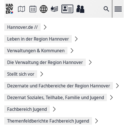
Seite
als
E-
Suche
Mail
versenden
Auf
Hannover.de
//
Facebook
teilen
Auf
Leben in der Region Hannover
X
teilen
Verwaltungen & Kommunen
Seitenlink
Kopieren
Die Verwaltung der Region Hannover
Seite
Drucken
Stellt sich vor
Dezernate und Fachbereiche der Region Hannover
Dezernat Soziales, Teilhabe, Familie und Jugend
Fachbereich Jugend
Themenfeldberichte Fachbereich Jugend