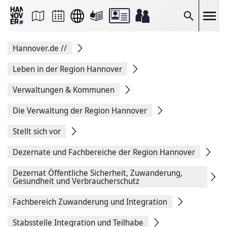
Seite
als
E-
Suche
Mail
versenden
Auf
Hannover.de
//
Facebook
teilen
Auf
Leben in der Region Hannover
X
teilen
Verwaltungen & Kommunen
Seitenlink
Kopieren
Die Verwaltung der Region Hannover
Seite
Drucken
Stellt sich vor
Dezernate und Fachbereiche der Region Hannover
Dezernat Öffentliche Sicherheit, Zuwanderung,
Gesundheit und Verbraucherschutz
Fachbereich Zuwanderung und Integration
Stabsstelle Integration und Teilhabe