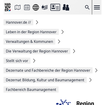
Seite
als
E-
Suche
Mail
versenden
Auf
Hannover.de
//
Facebook
teilen
Auf
Leben in der Region Hannover
X
teilen
Verwaltungen & Kommunen
Seitenlink
Kopieren
Die Verwaltung der Region Hannover
Seite
Drucken
Stellt sich vor
Dezernate und Fachbereiche der Region Hannover
Dezernat Bildung, Kultur und Baumanagement
Fachbereich Baumanagement