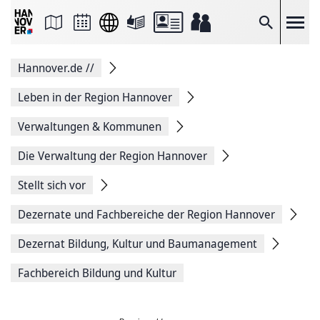
Seite
als
E-
Suche
Mail
versenden
Auf
Hannover.de
//
Facebook
teilen
Auf
Leben in der Region Hannover
X
teilen
Verwaltungen & Kommunen
Seitenlink
Kopieren
Die Verwaltung der Region Hannover
Seite
Drucken
Stellt sich vor
Dezernate und Fachbereiche der Region Hannover
Dezernat Bildung, Kultur und Baumanagement
Fachbereich Bildung und Kultur