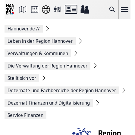
Seite
als
E-
Suche
Mail
versenden
Auf
Hannover.de
//
Facebook
teilen
Auf
Leben in der Region Hannover
X
teilen
Verwaltungen & Kommunen
Seitenlink
Kopieren
Die Verwaltung der Region Hannover
Seite
Drucken
Stellt sich vor
Dezernate und Fachbereiche der Region Hannover
Dezernat Finanzen und Digitalisierung
Service Finanzen