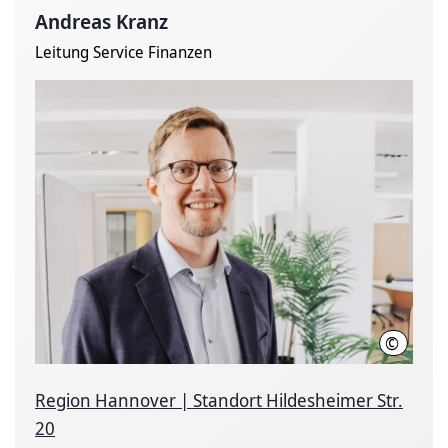
Andreas Kranz
Leitung Service Finanzen
©
Region 
Region Hannover | Standort Hildesheimer Str.
20