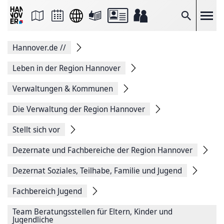
Seite
als
E-
Suche
Mail
versenden
Auf
Hannover.de
//
Facebook
teilen
Auf
Leben in der Region Hannover
X
teilen
Verwaltungen & Kommunen
Seitenlink
Kopieren
Die Verwaltung der Region Hannover
Seite
Drucken
Stellt sich vor
Dezernate und Fachbereiche der Region Hannover
Dezernat Soziales, Teilhabe, Familie und Jugend
Fachbereich Jugend
Team Beratungsstellen für Eltern, Kinder und
Jugendliche