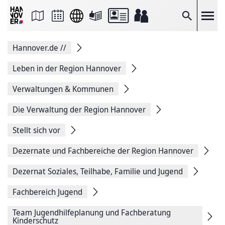
Seite
als
E-
Suche
Mail
versenden
Auf
Hannover.de
//
Facebook
teilen
Auf
Leben in der Region Hannover
X
teilen
Verwaltungen & Kommunen
Seitenlink
Kopieren
Die Verwaltung der Region Hannover
Seite
Drucken
Stellt sich vor
Dezernate und Fachbereiche der Region Hannover
Dezernat Soziales, Teilhabe, Familie und Jugend
Fachbereich Jugend
Team Jugendhilfeplanung und Fachberatung
Kinderschutz