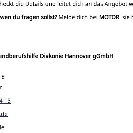
heckt die Details und leitet dich an das Angebot w
 wen du fragen sollst?
Melde dich bei
MOTOR
, sie
gendberufshilfe Diakonie Hannover gGmbH
 8
r
4 15
.de
de