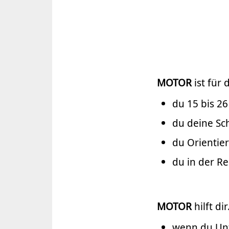
MOTOR
ist für
du 15 bis 26 
du deine Sch
du Orientier
du in der R
MOTOR
hilft di
wenn du Unt