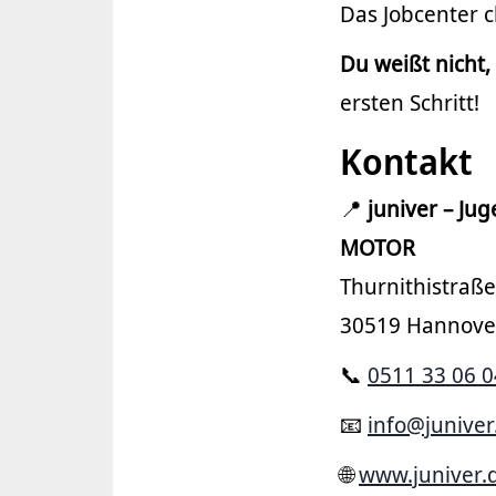
Das Jobcenter c
Du weißt nicht,
ersten Schritt!
Kontakt
📍
juniver – Ju
MOTOR
Thurnithistraße
30519 Hannove
📞
0511 33 06 0
📧
info@juniver
🌐
www.juniver.