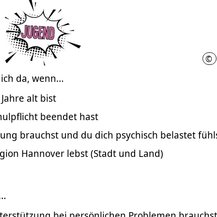
©
N
 dich da, wenn…
Jahre alt bist
ulpflicht beendet hast
ung brauchst und du dich psychisch belastet fühl
egion Hannover lebst (Stadt und Land)
r…
erstützung bei persönlichen Problemen brauchs