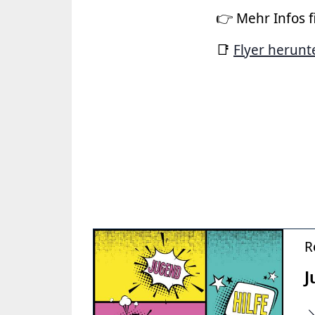
👉 Mehr Infos 
📑
Flyer herunt
R
J