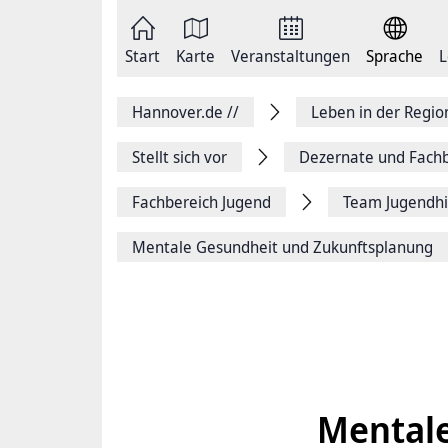
Zum
Seite
Inhalt
als
springen
E-
Zur
Mail
Start
Karte
Veranstaltungen
Sprache
L
Hauptnavigation
versenden
springen
Auf
Facebook
Hannover.de
//
Leben in der Regi
teilen
Auf
X
Stellt sich vor
Dezernate und Fachb
teilen
Seitenlink
Fachbereich Jugend
Team Jugendhi
Kopieren
Seite
Drucken
Mentale Gesundheit und Zukunftsplanung
Mentale