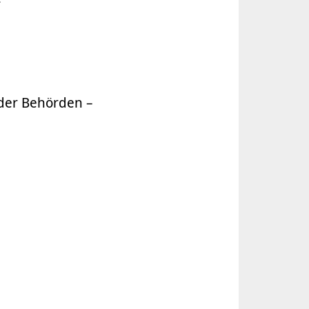
der Behörden –
athalie Bromberger