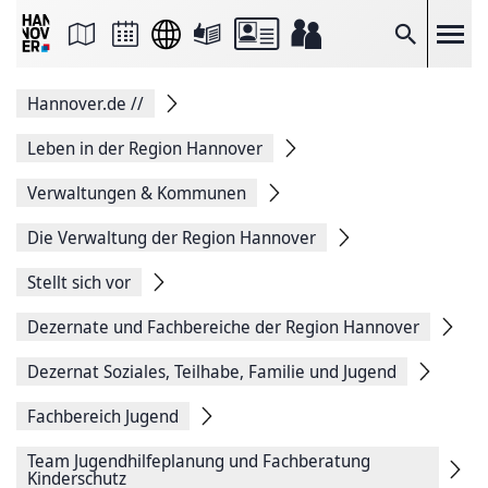
Seite
als
E-
Suche
Mail
versenden
Auf
Hannover.de
//
Facebook
teilen
Auf
Leben in der Region Hannover
X
teilen
Verwaltungen & Kommunen
Seitenlink
Kopieren
Die Verwaltung der Region Hannover
Seite
Drucken
Stellt sich vor
Dezernate und Fachbereiche der Region Hannover
Dezernat Soziales, Teilhabe, Familie und Jugend
Fachbereich Jugend
Team Jugendhilfeplanung und Fachberatung
Kinderschutz