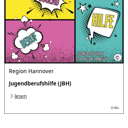
©
Nath
Region Hannover
Jugendberufshilfe (JBH)
lesen