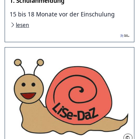
1. Schulanmeldung
15 bis 18 Monate vor der Einschulung
lesen
©
Regi