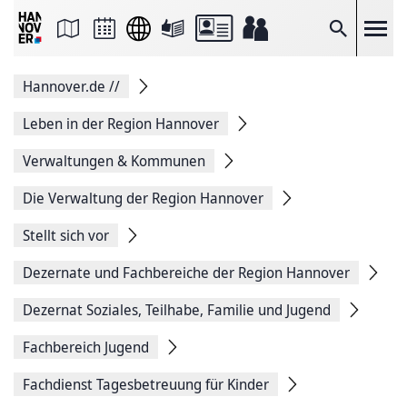
Seite
als
E-
Suche
Mail
versenden
Auf
Hannover.de
//
Facebook
teilen
Auf
Leben in der Region Hannover
X
teilen
Verwaltungen & Kommunen
Seitenlink
Kopieren
Die Verwaltung der Region Hannover
Seite
Drucken
Stellt sich vor
Dezernate und Fachbereiche der Region Hannover
Dezernat Soziales, Teilhabe, Familie und Jugend
Fachbereich Jugend
Fachdienst Tagesbetreuung für Kinder