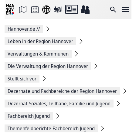
Seite
als
E-
Suche
Mail
versenden
Auf
Hannover.de
//
Facebook
teilen
Auf
Leben in der Region Hannover
X
teilen
Verwaltungen & Kommunen
Seitenlink
Kopieren
Die Verwaltung der Region Hannover
Seite
Drucken
Stellt sich vor
Dezernate und Fachbereiche der Region Hannover
Dezernat Soziales, Teilhabe, Familie und Jugend
Fachbereich Jugend
Themenfeldberichte Fachbereich Jugend