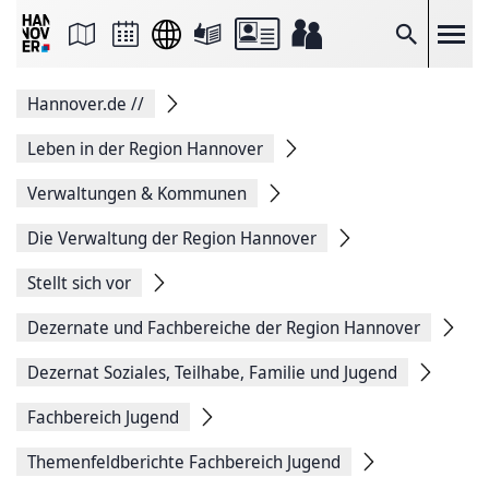
Seite
als
E-
Suche
Mail
versenden
Auf
Hannover.de
//
Facebook
teilen
Auf
Leben in der Region Hannover
X
teilen
Verwaltungen & Kommunen
Seitenlink
Kopieren
Die Verwaltung der Region Hannover
Seite
Drucken
Stellt sich vor
Dezernate und Fachbereiche der Region Hannover
Dezernat Soziales, Teilhabe, Familie und Jugend
Fachbereich Jugend
Themenfeldberichte Fachbereich Jugend