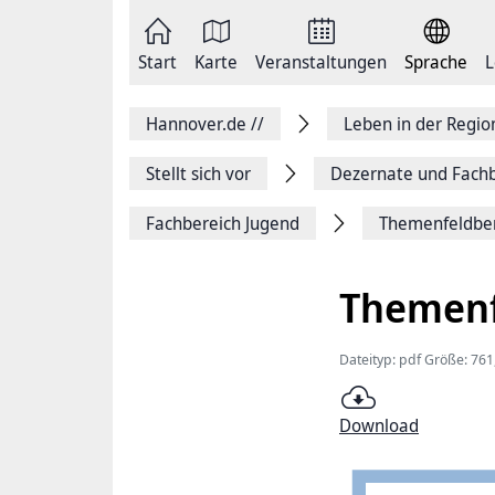
Zum
Seite
Inhalt
als
springen
E-
Zur
Mail
Start
Karte
Veranstaltungen
Sprache
L
Hauptnavigation
versenden
springen
Auf
Facebook
Hannover.de
//
Leben in der Regi
teilen
Auf
X
Stellt sich vor
Dezernate und Fachb
teilen
Seitenlink
Fachbereich Jugend
Themenfeldber
Kopieren
Seite
Drucken
Themenf
Dateityp: pdf Größe: 761
Download