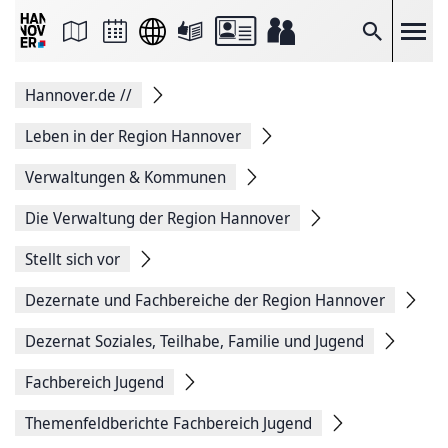
Seite
als
E-
Suche
Mail
versenden
Auf
Hannover.de
//
Facebook
teilen
Auf
Leben in der Region Hannover
X
teilen
Verwaltungen & Kommunen
Seitenlink
Kopieren
Die Verwaltung der Region Hannover
Seite
Drucken
Stellt sich vor
Dezernate und Fachbereiche der Region Hannover
Dezernat Soziales, Teilhabe, Familie und Jugend
Fachbereich Jugend
Themenfeldberichte Fachbereich Jugend