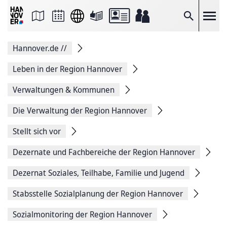
Seite
als
E-
Suche
Mail
versenden
Auf
Hannover.de
//
Facebook
teilen
Auf
Leben in der Region Hannover
X
teilen
Verwaltungen & Kommunen
Seitenlink
Kopieren
Die Verwaltung der Region Hannover
Seite
Drucken
Stellt sich vor
Dezernate und Fachbereiche der Region Hannover
Dezernat Soziales, Teilhabe, Familie und Jugend
Stabsstelle Sozialplanung der Region Hannover
Sozialmonitoring der Region Hannover