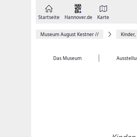
Zum
Seite
Inhalt
als
springen
E-
Zur
Mail
Startseite
Hannover.de
Karte
Hauptnavigation
versenden
springen
Auf
Facebook
Museum August Kestner
//
Kinder,
teilen
Auf
X
teilen
Seitenlink
Das Museum
Ausstell
Kopieren
Seite
Drucken