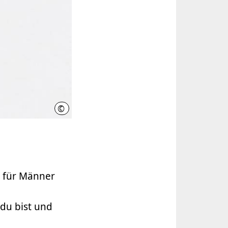
©
Christian Rose, Museum August Kestner
r für Männer
 du bist und