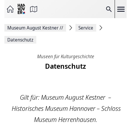
Seite
als
E-
Suche
Mail
versenden
Auf
Museum August Kestner
//
Service
Facebook
teilen
Auf
Datenschutz
X
teilen
Seitenlink
Museen für Kulturgeschichte
Kopieren
Datenschutz
Seite
Drucken
Gilt für: Museum August Kestner –
Historisches Museum Hannover – Schloss
Museum Herrenhausen.