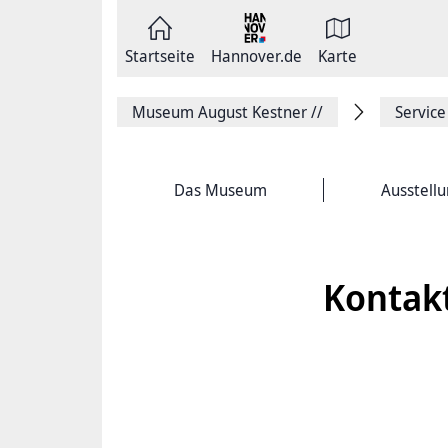
Zum
Seite
Inhalt
als
springen
E-
Zur
Mail
Startseite
Hannover.de
Karte
Hauptnavigation
versenden
springen
Auf
Facebook
Museum August Kestner
//
Service
teilen
Auf
X
teilen
Seitenlink
Das Museum
Ausstell
Kopieren
Seite
Drucken
Kontakt