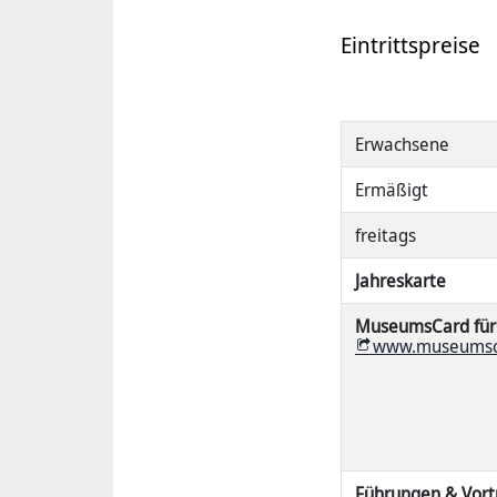
Eintrittspreise
Erwachsene
Ermäßigt
freitags
Jahreskarte
MuseumsCard für
www.museumsc
Führungen & Vort