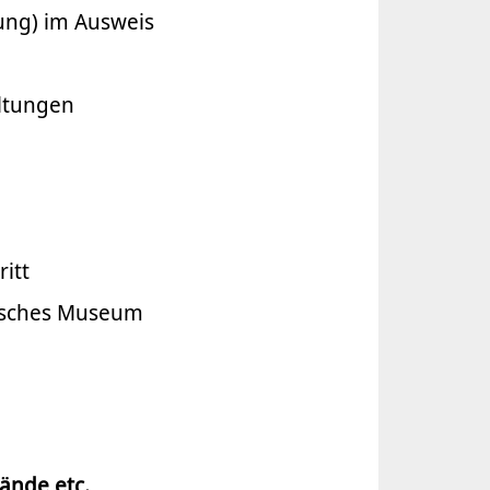
tung) im Ausweis
ltungen
itt
risches Museum
ände etc.