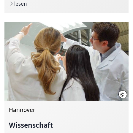
lesen
©
Init
Hannover
Wissenschaft