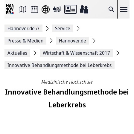
Seite
als
E-
Suche
Mail
versenden
Auf
Hannover.de
//
Service
Facebook
teilen
Auf
Presse & Medien
Hannover.de
X
teilen
Aktuelles
Wirtschaft & Wissenschaft 2017
Seitenlink
Kopieren
Innovative Behand­lungs­methode bei Leberkrebs
Seite
Drucken
Medizinische Hochschule
Innovative Behand­lungs­methode bei
Leberkrebs