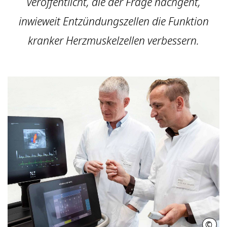
veröffentlicht, die der Frage nachgeht,
inwieweit Entzündungszellen die Funktion
kranker Herzmuskelzellen verbessern.
©
Kari