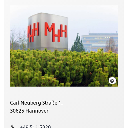
©
Karin K
Carl-Neuberg-Straße 1,
30625 Hannover
+49 511 5320