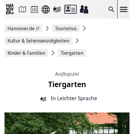
Seite
als
E-
Suche
Mail
versenden
Auf
Hannover.de
//
Tourismus
Facebook
teilen
Auf
Kultur & Sehenswürdigkeiten
X
teilen
Kinder & Familien
Tiergarten
Seitenlink
Kopieren
Seite
Drucken
Ausflugsziel
Tiergarten
In Leichter Sprache