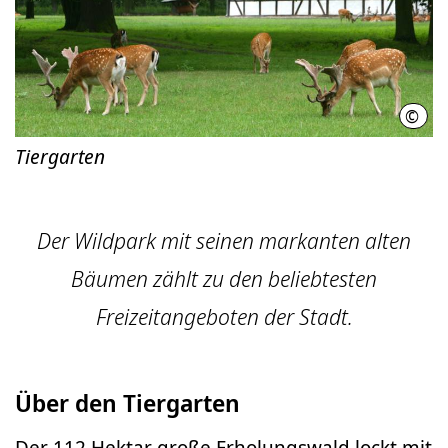
©
Land
Tiergarten
Der Wildpark mit seinen markanten alten
Bäumen zählt zu den beliebtesten
Freizeitangeboten der Stadt.
Über den Tiergarten
Der 112 Hektar große Erholungswald lockt mit