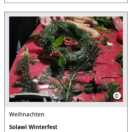
©
Solawi B
Weihnachten
Solawi Winterfest