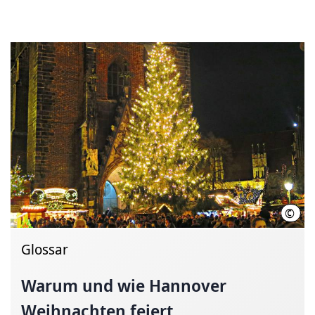
©
Hass
Glossar
Warum und wie Hannover
Weihnachten feiert