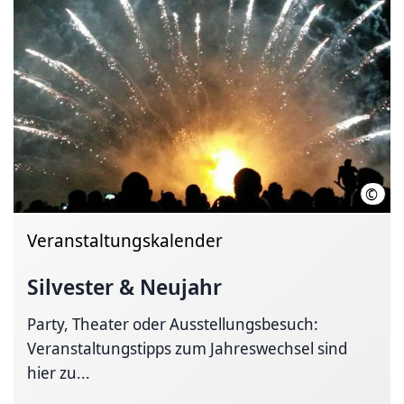
©
hann
Veranstaltungskalender
Silvester & Neujahr
Party, Theater oder Aus­stel­lungs­besuch:
Veranstaltungstipps zum Jahreswechsel sind
hier zu...