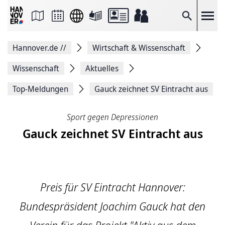
Seite
als
E-
Suche
Mail
versenden
Auf
Hannover.de
//
Wirtschaft & Wissenschaft
Facebook
teilen
Auf
Wissenschaft
Aktuelles
X
teilen
Top-Meldungen
Gauck zeichnet SV Eintracht aus
Seitenlink
Kopieren
Seite
Sport gegen Depressionen
Drucken
Gauck zeichnet SV Eintracht aus
Preis für SV Eintracht Hannover:
Bundespräsident Joachim Gauck hat den