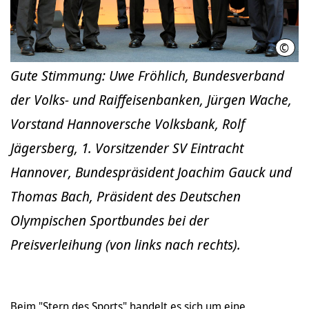
©
Kai B
Gute Stimmung: Uwe Fröhlich, Bundesverband
der Volks- und Raiffeisenbanken, Jürgen Wache,
Vorstand Hannoversche Volksbank, Rolf
Jägersberg, 1. Vorsitzender SV Eintracht
Hannover, Bundespräsident Joachim Gauck und
Thomas Bach, Präsident des Deutschen
Olympischen Sportbundes bei der
Preisverleihung (von links nach rechts).
Beim "Stern des Sports" handelt es sich um eine