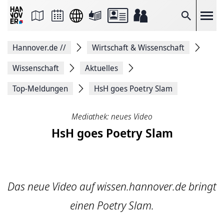
Seite
als
E-
Suche
Mail
versenden
Auf
Hannover.de
//
Wirtschaft & Wissenschaft
Facebook
teilen
Auf
Wissenschaft
Aktuelles
X
teilen
Top-Meldungen
HsH goes Poetry Slam
Seitenlink
Kopieren
Seite
Mediathek: neues Video
Drucken
HsH goes Poetry Slam
Das neue Video auf wissen.hannover.de bringt
einen Poetry Slam.