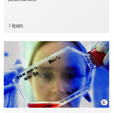
lesen
©
Joch