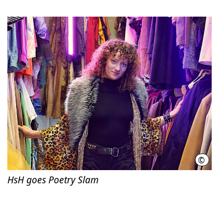
©
Hoch
HsH goes Poetry Slam