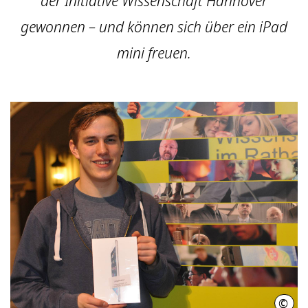
der Initiative Wissenschaft Hannover
gewonnen – und können sich über ein iPad
mini freuen.
©
drei