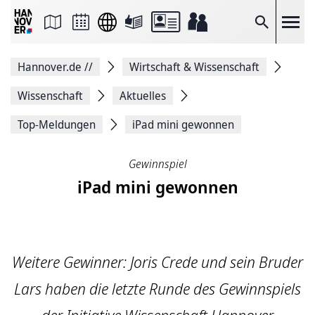
Seite
als
E-
Suche
Mail
versenden
Auf
Hannover.de
//
Wirtschaft & Wissenschaft
Facebook
teilen
Auf
Wissenschaft
Aktuelles
X
teilen
Top-Meldungen
iPad mini gewonnen
Seitenlink
Kopieren
Seite
Gewinnspiel
Drucken
iPad mini gewonnen
Weitere Gewinner: Joris Crede und sein Bruder
Lars haben die letzte Runde des Gewinnspiels