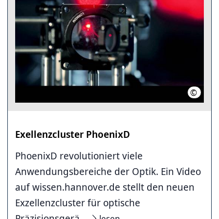
©
Initiat
Exellenzcluster PhoenixD
PhoenixD revolutioniert viele
Anwendungsbereiche der Optik. Ein Video
auf wissen.hannover.de stellt den neuen
Exzellenzcluster für optische
Präzisionsgerä...
lesen