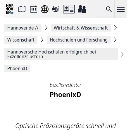
Seite
als
E-
Suche
Mail
versenden
Auf
Hannover.de
//
Wirtschaft & Wissenschaft
Facebook
teilen
Auf
Wissenschaft
Hochschulen und Forschung
X
teilen
Hannoversche Hochschulen erfolgreich bei
Seitenlink
Exzellenzclustern
Kopieren
Seite
PhoenixD
Drucken
Exzellenzcluster
PhoenixD
Optische Präzisionsgeräte schnell und