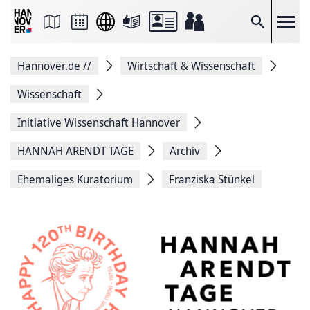
Seite
als
E-
Suche
Mail
versenden
Auf
Hannover.de
//
Wirtschaft & Wissenschaft
Facebook
teilen
Auf
Wissenschaft
X
teilen
Initiative Wissenschaft Hannover
Seitenlink
Kopieren
HANNAH ARENDT TAGE
Archiv
Seite
Drucken
Ehemaliges Kuratorium
Franziska Stünkel