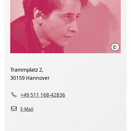
©
LHH
Trammplatz 2,
30159 Hannover
+49 511 168-42836
E-Mail