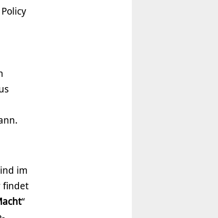
Policy
n
us
ann.
ind im
findet
Macht
“
e-