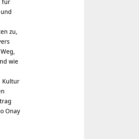
 für
n und
ten zu,
vers
n Weg,
und wie
 Kultur
en
trag
 so Onay