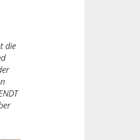
t die
nd
der
en
RENDT
ber