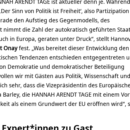
NAH ARENDT TAGE ist aktueller denn je. Während
Der Sinn von Politik ist Freiheit‘, also Partizipatio
gerade den Aufstieg des Gegenmodells, des
t nimmt die Zahl der autokratisch geführten Staa
uch in Europa, geraten unter Druck“, stellt Hanno
it Onay
fest. „Was bereitet dieser Entwicklung de
tischen Tendenzen entschieden entgegentreten 
on Demokratie und demokratischer Beteiligung
len wir mit Gästen aus Politik, Wissenschaft und
mich sehr, dass die Vizepräsidentin des Europäisch
na Barley, die HANNAH ARENDT TAGE mit einem Vor
hkeit als einem Grundwert der EU eröffnen wird“,
Expert*innen zu Gast