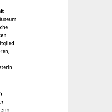
it
l Museum
lche
ken
itglied
oren,
sterin
n
er
lerin