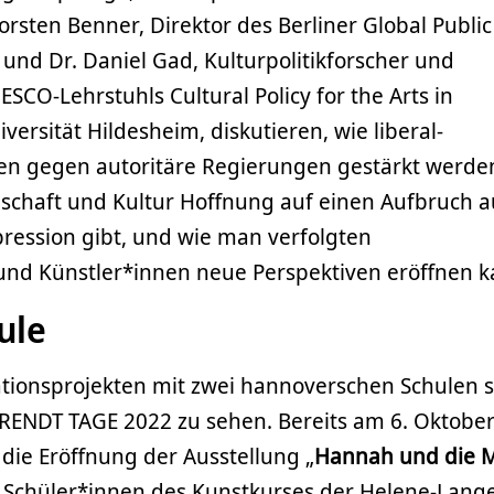
rsten Benner, Direktor des Berliner Global Public 
in und Dr. Daniel Gad, Kulturpolitikforscher und
SCO-Lehrstuhls Cultural Policy for the Arts in
ersität Hildesheim, diskutieren, wie liberal-
en gegen autoritäre Regierungen gestärkt werde
nschaft und Kultur Hoffnung auf einen Aufbruch a
ession gibt, und wie man verfolgten
und Künstler*innen neue Perspektiven eröffnen k
ule
tionsprojekten mit zwei hannoverschen Schulen s
NDT TAGE 2022 zu sehen. Bereits am 6. Oktober 
 die Eröffnung der Ausstellung „
Hannah und die 
ch Schüler*innen des Kunstkurses der Helene-Lang