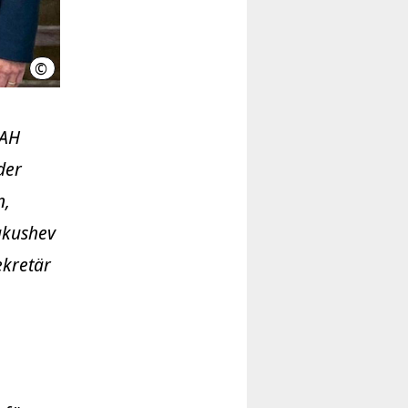
©
LHH
NAH
der
n,
kakushev
ekretär