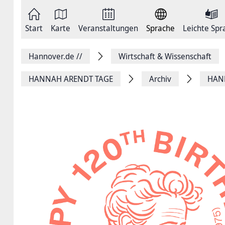
Zum
Seite
Inhalt
als
springen
E-
Zur
Mail
Start
Karte
Veranstaltungen
Sprache
Leichte Spr
Hauptnavigation
versenden
springen
Auf
Facebook
Hannover.de
//
Wirtschaft & Wissenschaft
teilen
Auf
X
HANNAH ARENDT TAGE
Archiv
HANN
teilen
Seitenlink
Kopieren
Seite
Drucken