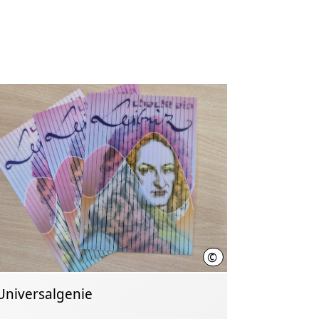
©
ntur Zum Hohen Ufer
LHH
Universalgenie