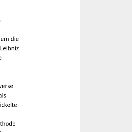
h
 dem die
Leibniz
e
verse
als
ickelte
ethode