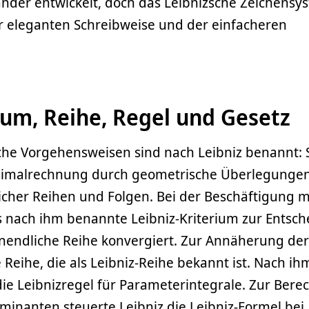
nder entwickelt, doch das Leibnizsche Zeichensy
er eleganten Schreibweise und der einfacheren
ium, Reihe, Regel und Gesetz
he Vorgehensweisen sind nach Leibniz benannt: 
tesimalrechnung durch geometrische Überlegunge
cher Reihen und Folgen. Bei der Beschäftigung m
s nach ihm benannte Leibniz-Kriterium zur Entsch
unendliche Reihe konvergiert. Zur Annäherung der
e Reihe, die als Leibniz-Reihe bekannt ist. Nach ih
ie Leibnizregel für Parameterintegrale. Zur Ber
inanten steuerte Leibniz die Leibniz-Formel bei.