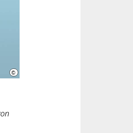
©
Zumhohenufer
von