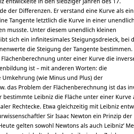
z entwickelte in den siebziger Jahren des 17.
e der Differenzen. Er verstand eine Kurve als ein
ine Tangente letztlich die Kurve in einer unendlic
den musste. Unter diesem unendlich kleinen
bt sich ein infinitesimales Steigungsdreieck, bei
onenwerte die Steigung der Tangente bestimmen. 
e Flächenberechnung unter einer Kurve die invers
enbildung ist – mit anderen Worten: die
ie Umkehrung (wie Minus und Plus) der
zw. das Problem der Flächenberechnung ist das in
bestimmte Leibniz die Fläche unter einer Kurve 
r Rechtecke. Etwa gleichzeitig mit Leibniz entw
rwissenschaftler Sir Isaac Newton ein Prinzip der
 Heute gelten sowohl Newtons als auch Leibniz’ M