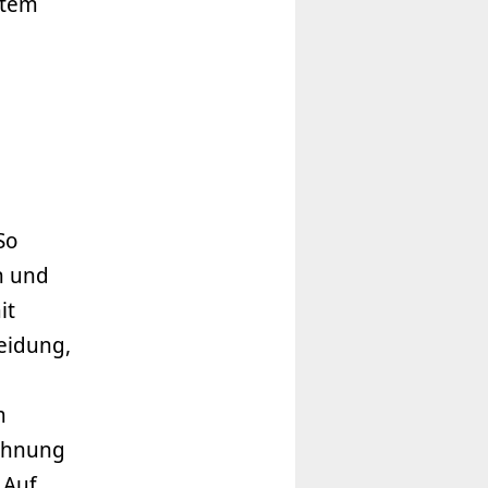
stem
So
n und
it
eidung,
m
echnung
 Auf