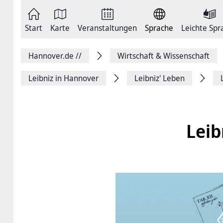
Zum
Seite
Inhalt
als
springen
E-
Zur
Mail
Start
Karte
Veranstaltungen
Sprache
Leichte Spr
Hauptnavigation
versenden
springen
Auf
Facebook
Hannover.de
//
Wirtschaft & Wissenschaft
teilen
Auf
X
Leibniz in Hannover
Leibniz' Leben
teilen
Seitenlink
Kopieren
Seite
Drucken
Leib