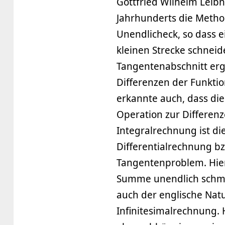
Gottfried Wilhelm Leibni
Jahrhunderts die Method
Unendlicheck, so dass e
kleinen Strecke schnei
Tangentenabschnitt ergi
Differenzen der Funkti
erkannte auch, dass di
Operation zur Differenz
Integralrechnung ist d
Differentialrechnung b
Tangentenproblem. Hier 
Summe unendlich schmale
auch der englische Natu
Infinitesimalrechnung.