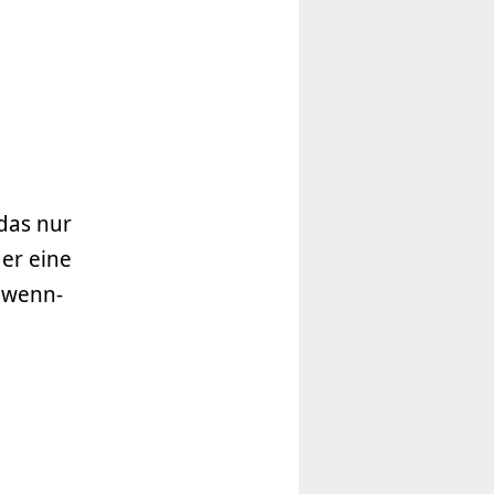
 das nur
der eine
(wenn­