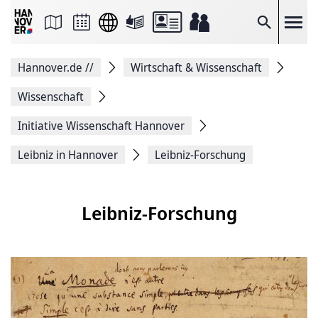
Seite
als
E-
Suche
Mail
versenden
Auf
Hannover.de
//
Wirtschaft & Wissenschaft
Facebook
teilen
Auf
Wissenschaft
X
teilen
Initiative Wissenschaft Hannover
Seitenlink
Kopieren
Leibniz in Hannover
Leibniz-Forschung
Seite
Drucken
Leibniz-Forschung