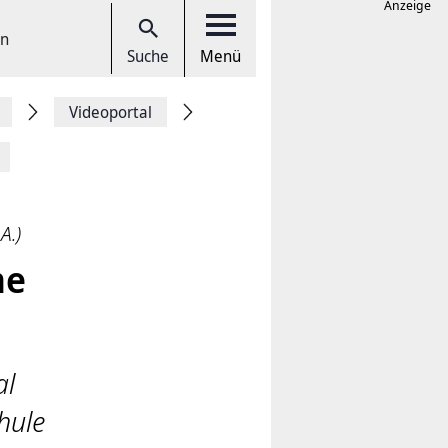
Anzeige
en
Suche
Menü
Videoportal
A.)
me
al
hule