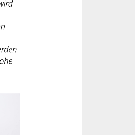
wird
en
erden
hohe