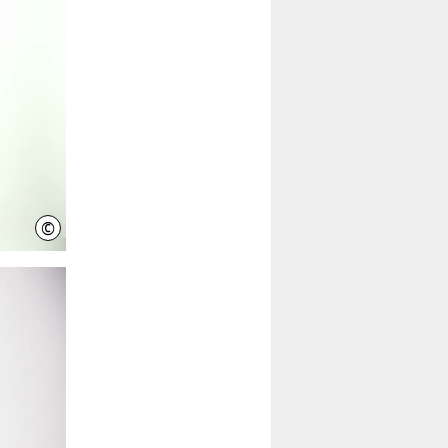
©
IniWi