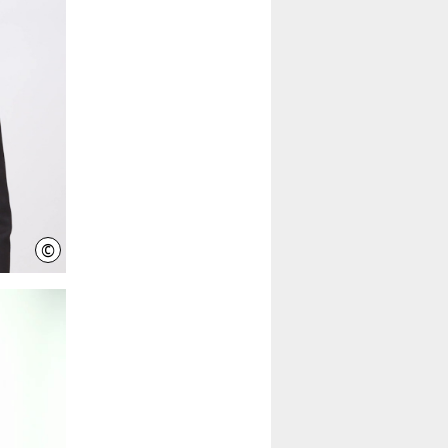
©
IniWi