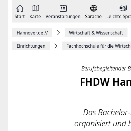
Zum
Seite
Inhalt
als
springen
E-
Zur
Mail
Start
Karte
Veranstaltungen
Sprache
Leichte Spr
Hauptnavigation
versenden
springen
Auf
Facebook
Hannover.de
//
Wirtschaft & Wissenschaft
teilen
Auf
X
Einrichtungen
Fachhochschule ­für die Wirtsc
teilen
Seitenlink
Kopieren
Seite
Berufsbegleitender Ba
Drucken
FHDW Han
Das Bachelor-
organisiert und 