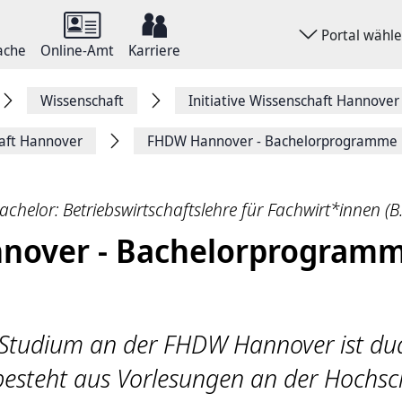
Portal wähl
ache
Online-Amt
Karriere
Wissenschaft
Initiative Wissenschaft Hannover
haft Hannover
FHDW Hannover - Bachelorprogramme
chelor: Betriebs­wirt­schafts­lehre für Fachwirt*innen (B.
nover - Bachelorprogram
Studium an der FHDW Hannover ist du
besteht aus Vorlesungen an der Hochsc