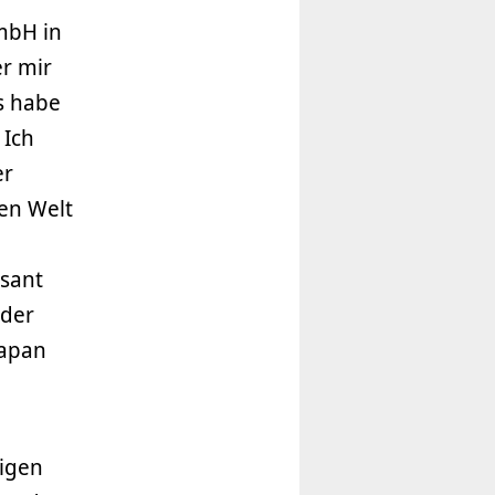
mbH in
er mir
s habe
 Ich
er
en Welt
ssant
 der
Japan
nigen