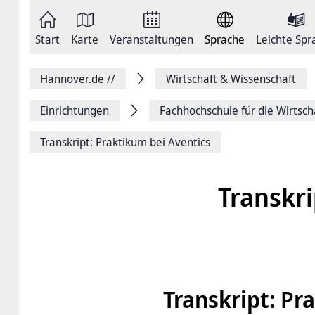
Zum
Seite
Inhalt
als
springen
E-
Zur
Mail
Start
Karte
Veranstaltungen
Sprache
Leichte Spr
Hauptnavigation
versenden
springen
Auf
Facebook
Hannover.de
//
Wirtschaft & Wissenschaft
teilen
Auf
X
Einrichtungen
Fachhochschule ­für die Wirtsc
teilen
Seitenlink
Transkript: Praktikum bei Aventics
Kopieren
Seite
Drucken
Transkri
Transkript: Pr