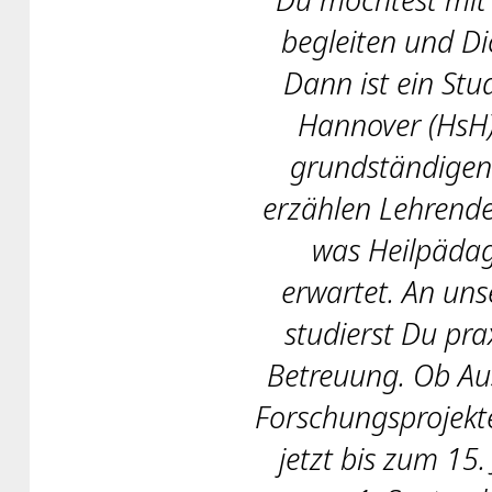
begleiten und Dic
Dann ist ein St
Hannover (HsH)
grundständigen 
erzählen Lehrende
was Heilpädag
erwartet. An un
studierst Du pra
Betreuung. Ob Aus
Forschungsprojekte
jetzt bis zum 15.