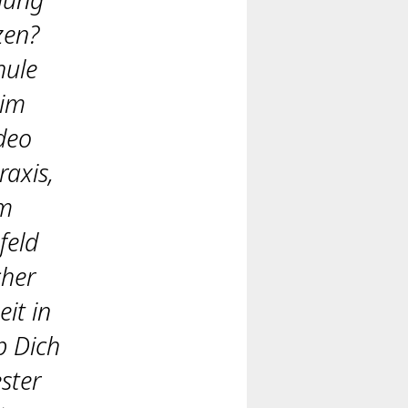
zen?
hule
 im
deo
raxis,
um
feld
cher
it in
b Dich
ster