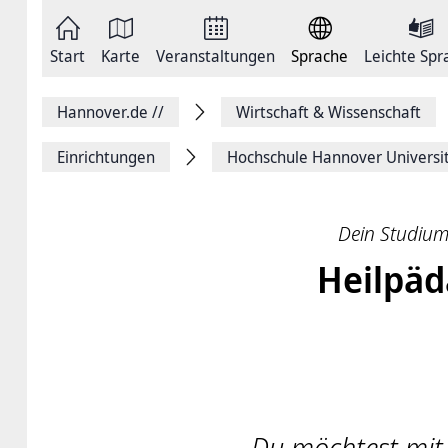
Zum
Seite
Inhalt
als
springen
E-
Zur
Mail
Start
Karte
Veranstaltungen
Sprache
Leichte Spr
Hauptnavigation
versenden
springen
Auf
Facebook
Hannover.de
//
Wirtschaft & Wissenschaft
teilen
Auf
X
Einrichtungen
Hochschule ­Hannover Universit
teilen
Seitenlink
Kopieren
Seite
Dein Studium 
Drucken
Heilpäd
Du möchtest mit 