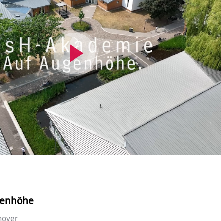
Video
abspielen
genhöhe
nover