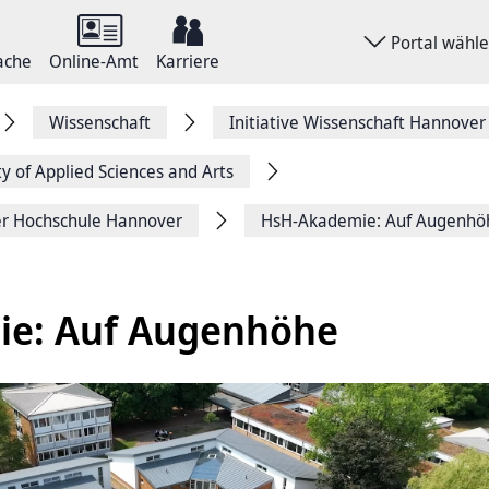
Portal wähl
ache
Online-Amt
Karriere
Wissenschaft
Initiative Wissenschaft Hannover
y of Applied Sciences and Arts
er Hochschule Hannover
HsH-Akademie: Auf Augenhö
e: Auf Augenhöhe