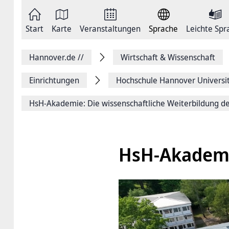
Zum
Seite
Inhalt
als
springen
E-
Zur
Mail
Start
Karte
Veranstaltungen
Sprache
Leichte Spr
Hauptnavigation
versenden
springen
Auf
Facebook
Hannover.de
//
Wirtschaft & Wissenschaft
teilen
Auf
X
Einrichtungen
Hochschule ­Hannover Universit
teilen
Seitenlink
HsH-Akademie: Die wissenschaftliche Weiterbildung d
Kopieren
Seite
Drucken
HsH-Akademi