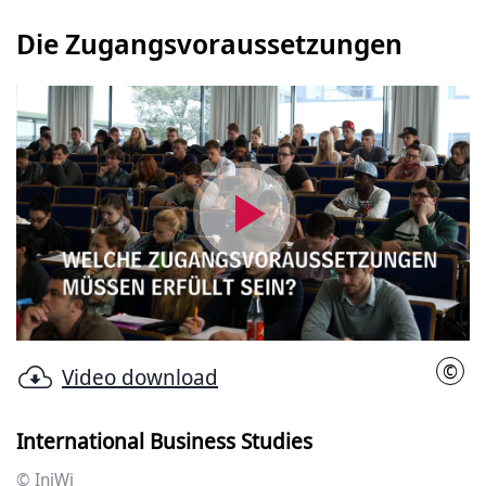
Die Zugangsvoraussetzungen
Video
abspielen
©
Video download
IniW
International Business Studies
© IniWi