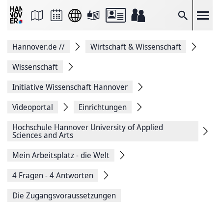
Seite
als
E-
Suche
Mail
versenden
Auf
Hannover.de
//
Wirtschaft & Wissenschaft
Facebook
teilen
Auf
Wissenschaft
X
teilen
Initiative Wissenschaft Hannover
Seitenlink
Kopieren
Videoportal
Einrichtungen
Seite
Drucken
Hochschule ­Hannover University of Applied
Sciences and Arts
Mein Arbeitsplatz - die Welt
4 Fragen - 4 Antworten
Die Zugangsvoraussetzungen