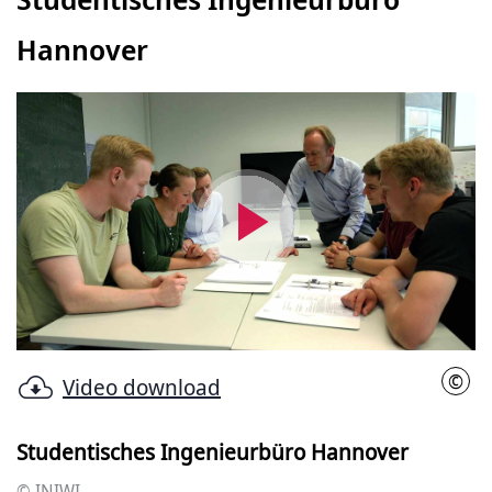
Hannover
Video
abspielen
©
Video download
INIW
Studentisches Ingenieurbüro Hannover
© INIWI