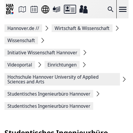
Seite
als
E-
Suche
Mail
versenden
Auf
Hannover.de
//
Wirtschaft & Wissenschaft
Facebook
teilen
Auf
Wissenschaft
X
teilen
Initiative Wissenschaft Hannover
Seitenlink
Kopieren
Videoportal
Einrichtungen
Seite
Drucken
Hochschule ­Hannover University of Applied
Sciences and Arts
Studentisches Ingenieurbüro Hannover
Studentisches Ingenieurbüro Hannover
Studentisches Ingenieurbüro