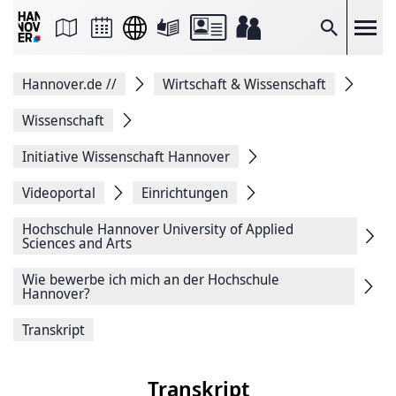
Seite
als
E-
Suche
Mail
versenden
Auf
Hannover.de
//
Wirtschaft & Wissenschaft
Facebook
teilen
Auf
Wissenschaft
X
teilen
Initiative Wissenschaft Hannover
Seitenlink
Kopieren
Videoportal
Einrichtungen
Seite
Drucken
Hochschule ­Hannover University of Applied
Sciences and Arts
Wie bewerbe ich mich an der Hochschule
Hannover?
Transkript
Transkript