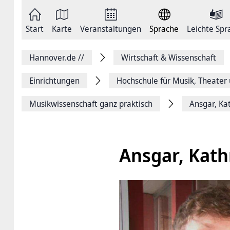
Zum
Seite
Inhalt
als
springen
E-
Zur
Mail
Start
Karte
Veranstaltungen
Sprache
Leichte Spr
Hauptnavigation
versenden
springen
Auf
Facebook
Hannover.de
//
Wirtschaft & Wissenschaft
teilen
Auf
X
Einrichtungen
Hochschule für ­Musik, Theate
teilen
Seitenlink
Musikwissenschaft ganz praktisch
Ansgar, Ka
Kopieren
Seite
Drucken
Ansgar, Kath