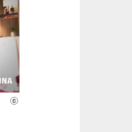
©
INIWI