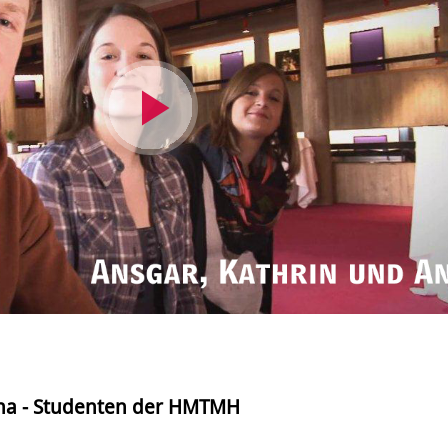
Video
abspielen
nna - Studenten der HMTMH