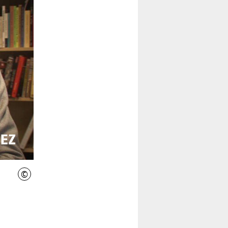
©
INIWI