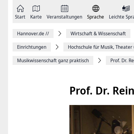
Zum
Seite
Inhalt
als
springen
E-
Zur
Mail
Start
Karte
Veranstaltungen
Sprache
Leichte Spr
Hauptnavigation
versenden
springen
Auf
Facebook
Hannover.de
//
Wirtschaft & Wissenschaft
teilen
Auf
X
Einrichtungen
Hochschule für ­Musik, Theate
teilen
Seitenlink
Musikwissenschaft ganz praktisch
Prof. Dr. R
Kopieren
Seite
Drucken
Prof. Dr. Rei