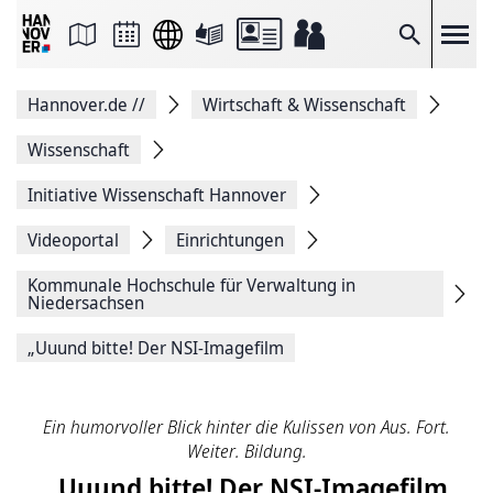
Seite
als
E-
Suche
Mail
versenden
Auf
Hannover.de
//
Wirtschaft & Wissenschaft
Facebook
teilen
Auf
Wissenschaft
X
teilen
Initiative Wissenschaft Hannover
Seitenlink
Kopieren
Videoportal
Einrichtungen
Seite
Drucken
Kommunale Hochschule für Verwaltung in
Niedersachsen
„Uuund bitte! Der NSI-Imagefilm
Ein humorvoller Blick hinter die Kulissen von Aus. Fort.
Weiter. Bildung.
„Uuund bitte! Der NSI-Imagefilm