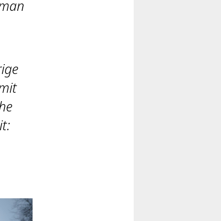
 man
ige
mit
che
t: