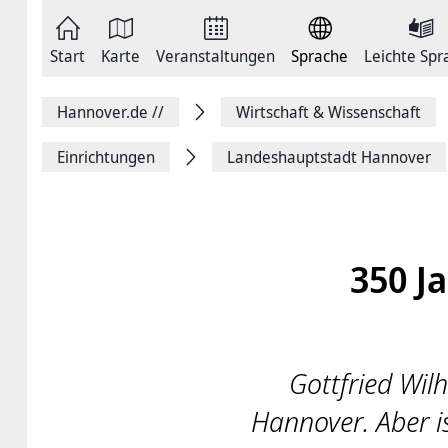
Zum
Seite
Inhalt
als
springen
E-
Zur
Mail
Start
Karte
Veranstaltungen
Sprache
Leichte Spr
Hauptnavigation
versenden
springen
Auf
Facebook
Hannover.de
//
Wirtschaft & Wissenschaft
teilen
Auf
X
Einrichtungen
Landeshauptstadt Hannover
teilen
Seitenlink
Kopieren
Seite
Drucken
350 J
Gottfried Wil
Hannover. Aber i