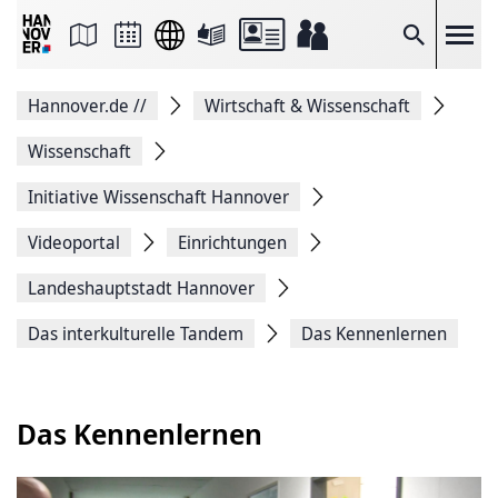
Seite
als
E-
Suche
Mail
versenden
Auf
Hannover.de
//
Wirtschaft & Wissenschaft
Facebook
teilen
Auf
Wissenschaft
X
teilen
Initiative Wissenschaft Hannover
Seitenlink
Kopieren
Videoportal
Einrichtungen
Seite
Drucken
Landeshauptstadt Hannover
Das interkulturelle Tandem
Das Kennenlernen
Das Kennenlernen