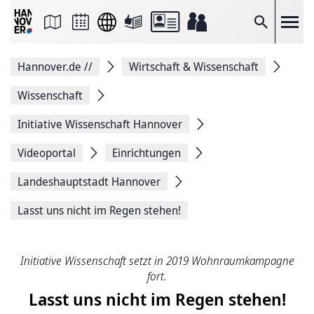
Seite
als
E-
Suche
Mail
versenden
Auf
Hannover.de
//
Wirtschaft & Wissenschaft
Facebook
teilen
Auf
Wissenschaft
X
teilen
Initiative Wissenschaft Hannover
Seitenlink
Kopieren
Videoportal
Einrichtungen
Seite
Drucken
Landeshauptstadt Hannover
Lasst uns nicht im Regen stehen!
Initiative Wissenschaft setzt in 2019 Wohnraumkampagne
fort.
Lasst uns nicht im Regen stehen!