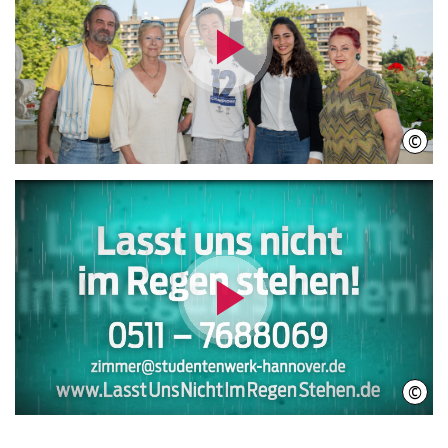
Video
abspielen
©
Iniwi
Video
abspielen
©
INIW