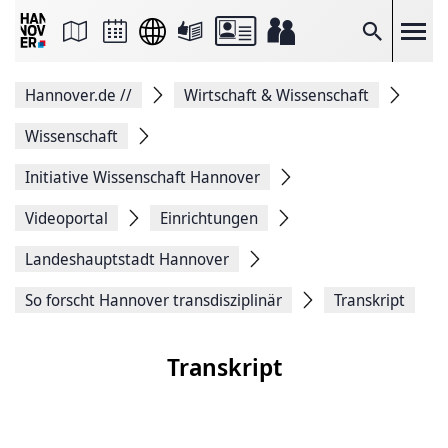
Seite
als
E-
Suche
Mail
versenden
Auf
Hannover.de
//
Wirtschaft & Wissenschaft
Facebook
teilen
Auf
Wissenschaft
X
teilen
Initiative Wissenschaft Hannover
Seitenlink
Kopieren
Videoportal
Einrichtungen
Seite
Drucken
Landeshauptstadt Hannover
So forscht Hannover transdisziplinär
Transkript
Transkript