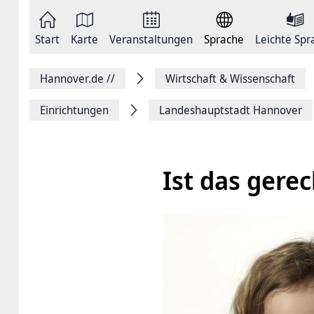
Zum
Seite
Inhalt
als
springen
E-
Zur
Mail
Start
Karte
Veranstaltungen
Sprache
Leichte Spr
Hauptnavigation
versenden
springen
Auf
Facebook
Hannover.de
//
Wirtschaft & Wissenschaft
teilen
Auf
X
Einrichtungen
Landeshauptstadt Hannover
teilen
Seitenlink
Kopieren
Seite
Drucken
Ist das gerec