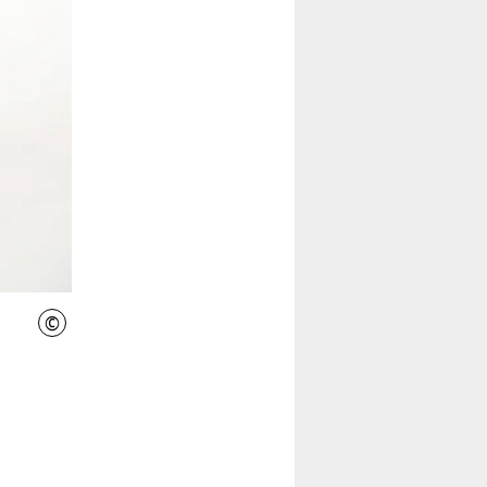
©
IniWi