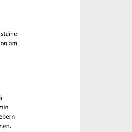
nsteine
tion am
ir
rmin
iebern
nen.