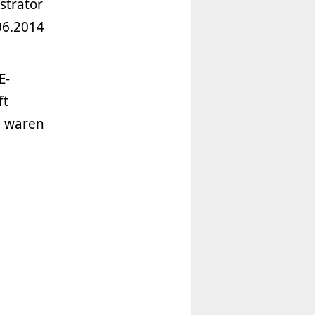
strator
06.2014
E-
ft
n waren