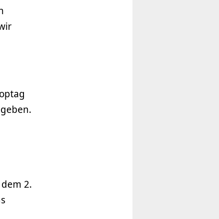
n
wir
hoptag
 geben.
 dem 2.
as