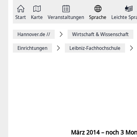
Zum
Seite
Inhalt
als
springen
E-
Zur
Mail
Start
Karte
Veranstaltungen
Sprache
Leichte Spr
Hauptnavigation
versenden
springen
Auf
Facebook
Hannover.de
//
Wirtschaft & Wissenschaft
teilen
Auf
X
Einrichtungen
Leibniz-Fachhochschule
teilen
Seitenlink
Kopieren
Seite
Drucken
März 2014 – noch 3 Mon