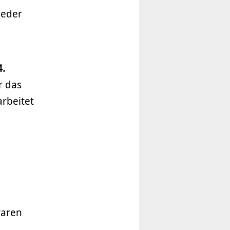
ieder
.
r das
arbeitet
waren