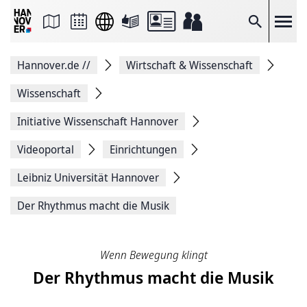
Seite
als
E-
Suche
Mail
versenden
Auf
Hannover.de
//
Wirtschaft & Wissenschaft
Facebook
teilen
Auf
Wissenschaft
X
teilen
Initiative Wissenschaft Hannover
Seitenlink
Kopieren
Videoportal
Einrichtungen
Seite
Drucken
Leibniz Universität Hannover
Der Rhythmus macht die Musik
Wenn Bewegung klingt
Der Rhythmus macht die Musik