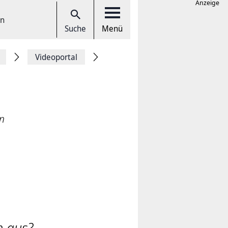
Anzeige
en
Suche
Menü
Videoportal
n
n aus?