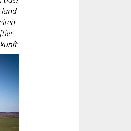
 Hand
eiten
tler
kunft.