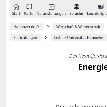
Zum
Seite
Inhalt
als
springen
E-
Zur
Mail
Start
Karte
Veranstaltungen
Sprache
Leichte Spr
Hauptnavigation
versenden
springen
Auf
Facebook
Hannover.de
//
Wirtschaft & Wissenschaft
teilen
Auf
X
Einrichtungen
Leibniz Universität Hannover
teilen
Seitenlink
Kopieren
Seite
Den Herausforderu
Drucken
Energi
Wie sieht eine na