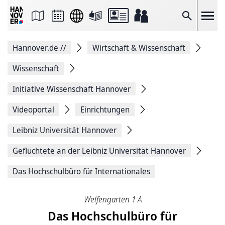
Seite
als
E-
Suche
Mail
versenden
Auf
Hannover.de
//
Wirtschaft & Wissenschaft
Facebook
teilen
Auf
Wissenschaft
X
teilen
Initiative Wissenschaft Hannover
Seitenlink
Kopieren
Videoportal
Einrichtungen
Seite
Drucken
Leibniz Universität Hannover
Geflüchtete an der Leibniz Universität Hannover
Das Hochschulbüro für Internationales
Welfengarten 1 A
Das Hochschulbüro für